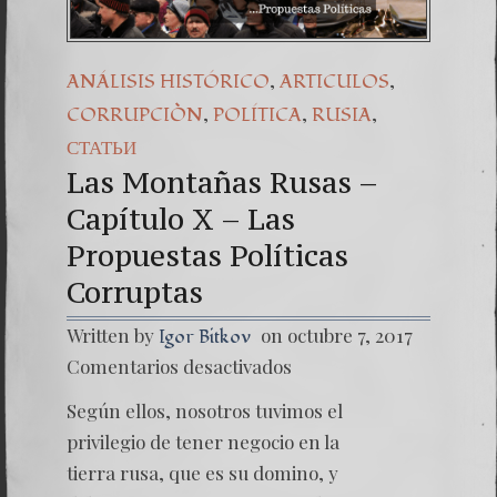
,
,
ANÁLISIS HISTÓRICO
ARTICULOS
,
,
,
CORRUPCIÒN
POLÍTICA
RUSIA
СТАТЬИ
Las Montañas Rusas –
Capítulo X – Las
Propuestas Políticas
Corruptas
Written by
on octubre 7, 2017
Igor Bitkov
en
Comentarios desactivados
Las
Montañ
Según ellos, nosotros tuvimos el
Rusas
–
privilegio de tener negocio en la
Capítul
tierra rusa, que es su domino, y
X