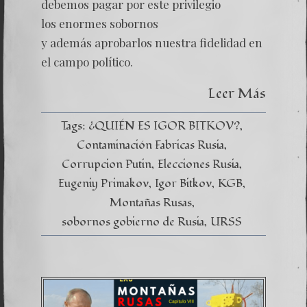
–
debemos pagar por este privilegio
Las
los enormes sobornos
Propue
Política
y además aprobarlos nuestra fidelidad en
Corrup
el campo político.
Leer Más
Tags:
¿QUIÉN ES IGOR BITKOV?
Contaminación Fabricas Rusia
Corrupcion Putin
Elecciones Rusia
Eugeniy Primakov
Igor Bitkov
KGB
Montañas Rusas
sobornos gobierno de Rusia
URSS