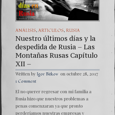
Una seña
7. NUE
,
,
ANÁLISIS
ARTICULOS
RUSIA
Nuestro últimos días y la
despedida de Rusia – Las
Montañas Rusas Capítulo
XII –
Written by
on octubre 28, 2017
Igor Bitkov
1 Comment
El no querer regresar con mi familia a
Rusia hizo que nuestros problemas a
penas comenzaran ya que pronto
perderíamos nuestras empresas y