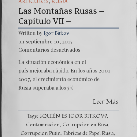
,
ARTICULOS
RUSIA
Las Montañas Rusas –
Capítulo VII –
Written by
Igor Bitkov
on septiembre 10, 2017
en
Comentarios desactivados
Las
Montañ
La situación económica en el
Rusas
–
país mejoraba rápido. En los años 2001-
Capítul
2007, el crecimiento económico de
VII
–
Rusia superaba a los 5%.
Leer Más
Tags:
¿QUIÉN ES IGOR BITKOV?
Contaminacion
Corrupcion en Rusa
Corrupcion Putin
Fabricas de Papel Rusia