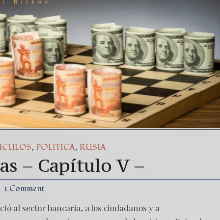
Una señal de tiempos peligrosos – Caso Bi
7. NUESTRA LUCHA CONTRA DICTADURA 
,
,
ICULOS
POLÍTICA
RUSIA
s – Capítulo V –
1 Comment
ctó al sector bancaria, a los ciudadanos y a