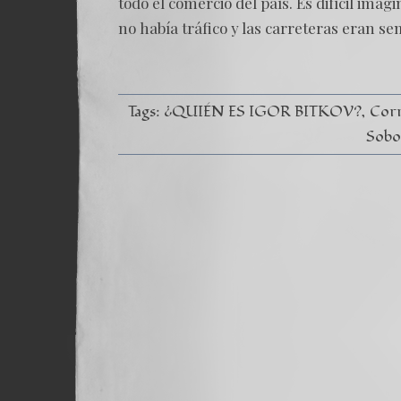
todo el comercio del país. Es difícil ima
no había tráfico y las carreteras eran se
Tags:
¿QUIÉN ES IGOR BITKOV?
Corr
Sobo