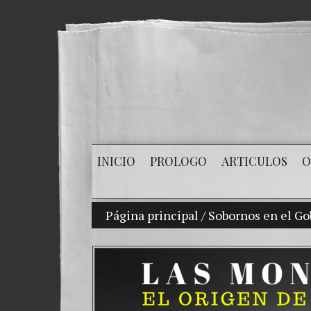
INICIO
PROLOGO
ARTICULOS
O
Página principal
Mi hijo Vladimir Bitk
/
Sobornos en el Go