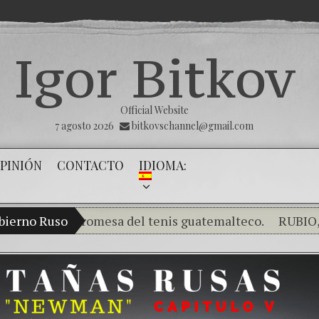
Igor Bitkov
Official Website
7 agosto 2026
bitkovschannel@gmail.com
PINIÓN
CONTACTO
IDIOMA:
ov, una promesa del tenis guatemalteco.
bierno Ruso
RUBIO, SMIT
Rompiendo el silencio de los inocentes .
¿Cómo el banco mafioso de Putin sigue al
El Día de la Victoria
Con esta injusticia 