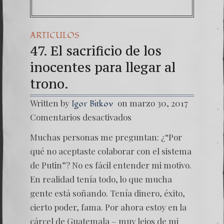
ARTICULOS
47. El sacrificio de los
inocentes para llegar al
trono.
Written by
on marzo 30, 2017
Igor Bitkov
en
Comentarios desactivados
47.
El
Muchas personas me preguntan: ¿“Por
sacrific
de
qué no aceptaste colaborar con el sistema
los
de Putin”? No es fácil entender mi motivo.
inocent
para
En realidad tenía todo, lo que mucha
llegar
gente está soñando. Tenía dinero, éxito,
al
trono.
cierto poder, fama. Por ahora estoy en la
cárcel de Guatemala – muy lejos de mi