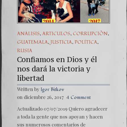
Una señal de t
7. NUESTRA L
,
,
,
ANÁLISIS
ARTICULOS
CORRUPCIÒN
,
,
,
GUATEMALA
JUSTICIA
POLÍTICA
RUSIA
Confiamos en Dios y él
nos dará la victoria y
libertad
Written by
Igor Bitkov
on diciembre 26, 2017
4 Comment
Actualizado 07/07/2019 Quiero agradecer
a toda la gente que nos apoyan y hacen
sus numerosos comentarios de