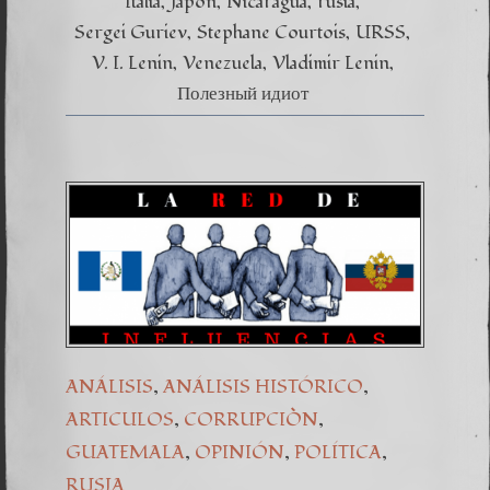
Italia
Japón
Nicaragua
rusia
Sergei Guriev
Stephane Courtois
URSS
V. I. Lenin
Venezuela
Vladimir Lenin
Полезный идиот
,
,
ANÁLISIS
ANÁLISIS HISTÓRICO
,
,
ARTICULOS
CORRUPCIÒN
,
,
,
GUATEMALA
OPINIÓN
POLÍTICA
RUSIA