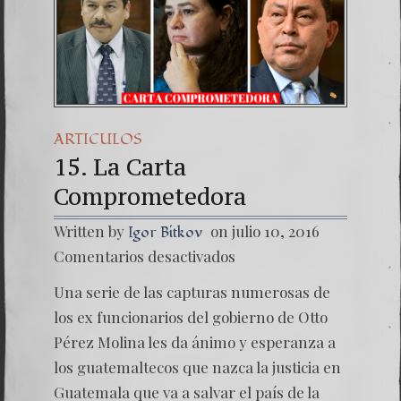
ARTICULOS
15. La Carta
Comprometedora
Written by
on julio 10, 2016
Igor Bitkov
en
Comentarios desactivados
15.
La
Una serie de las capturas numerosas de
Carta
Compro
los ex funcionarios del gobierno de Otto
Pérez Molina les da ánimo y esperanza a
los guatemaltecos que nazca la justicia en
Guatemala que va a salvar el país de la