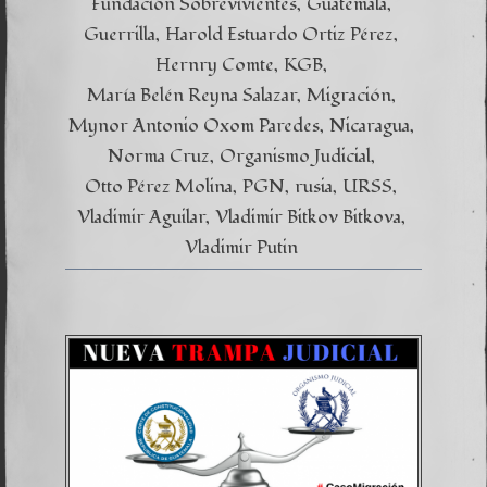
Fundación Sobrevivientes
Guatemala
Guerrilla
Harold Estuardo Ortiz Pérez
Hernry Comte
KGB
María Belén Reyna Salazar
Migración
Mynor Antonio Oxom Paredes
Nicaragua
Norma Cruz
Organismo Judicial
Otto Pérez Molina
PGN
rusia
URSS
Vladimir Aguilar
Vladimir Bitkov Bitkova
Vladimir Putin