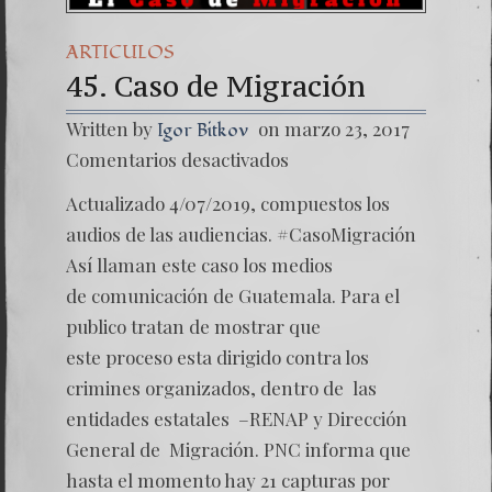
ARTICULOS
45. Caso de Migración
Written by
on marzo 23, 2017
Igor Bitkov
en
Comentarios desactivados
45.
Caso
Actualizado 4/07/2019, compuestos los
de
Migrac
audios de las audiencias. #CasoMigración
Así llaman este caso los medios
de comunicación de Guatemala. Para el
publico tratan de mostrar que
este proceso esta dirigido contra los
crimines organizados, dentro de las
entidades estatales –RENAP y Dirección
General de Migración. PNC informa que
hasta el momento hay 21 capturas por