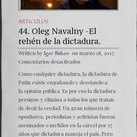
ARTICULOS
44. Oleg Navalny -El
rehén de la dictadura.
Written by
on marzo 18, 2017
Igor Bitkov
en
Comentarios desactivados
44.
Oleg
Como cualquier dictadura, la dictadura de
Navaln
-
Putin existe engañando y desviando a
El
la opinión publica. Es por eso la dictadura
rehén d
persigue y elimina a todos los que tratan
de decir la verdad. Un gran número de
opositores, periodistas y activistas fueron
asesinados o metidos en la cárcel por 17
años que dictadura maneja el país. Pero