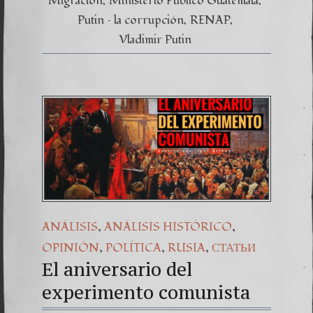
Migración
Ministerio Público Guatemala
Putin – la corrupción
RENAP
Vladimir Putin
,
,
ANÁLISIS
ANÁLISIS HISTÓRICO
,
,
,
OPINIÓN
POLÍTICA
RUSIA
СТАТЬИ
El aniversario del
experimento comunista