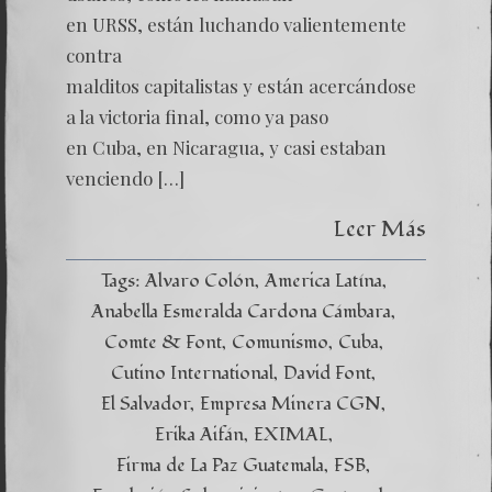
en URSS, están luchando valientemente
contra
malditos capitalistas y están acercándose
a la victoria final, como ya paso
en Cuba, en Nicaragua, y casi estaban
venciendo […]
Leer Más
Tags:
Alvaro Colón
America Latína
Anabella Esmeralda Cardona Cámbara
Comte & Font
Comunismo
Cuba
Cutino International
David Font
El Salvador
Empresa Minera CGN
Erika Aifán
EXIMAL
Firma de La Paz Guatemala
FSB