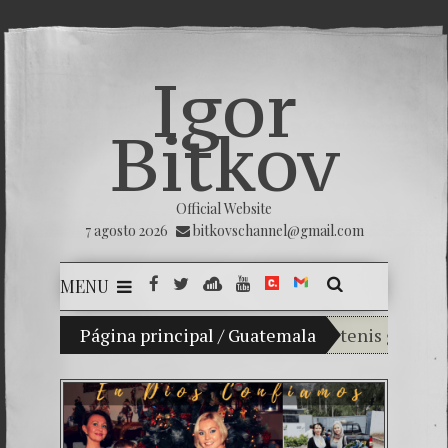
Igor
Bitkov
Official Website
7 agosto 2026
bitkovschannel@gmail.com
MENU
ladimir Bitkov, una promesa del tenis guatemalteco.
Página principal
/
Guatemala
Rompiendo el s
¿Cómo el banco
El Día de la Vi