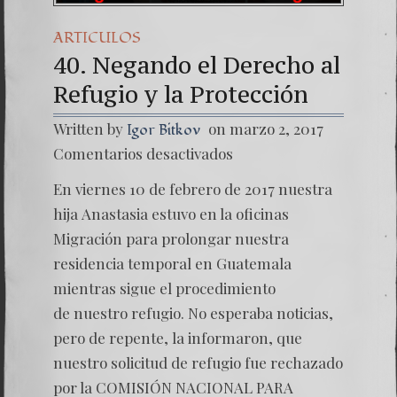
ARTICULOS
40. Negando el Derecho al
Refugio y la Protección
Written by
on marzo 2, 2017
Igor Bitkov
en
Comentarios desactivados
40.
Negand
En viernes 10 de febrero de 2017 nuestra
el
Derech
hija Anastasia estuvo en la oficinas
al
Migración para prolongar nuestra
Refugio
y
residencia temporal en Guatemala
la
mientras sigue el procedimiento
Protecc
de nuestro refugio. No esperaba noticias,
pero de repente, la informaron, que
nuestro solicitud de refugio fue rechazado
por la COMISIÓN NACIONAL PARA