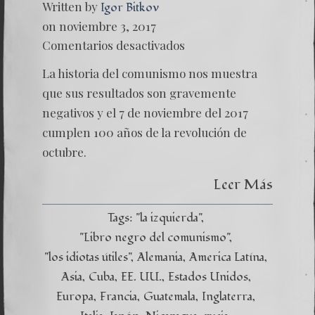
Written by
Igor Bitkov
on noviembre 3, 2017
en
Comentarios desactivados
El
anivers
La historia del comunismo nos muestra
experi
que sus resultados son gravemente
negativos y el 7 de noviembre del 2017
cumplen 100 años de la revolución de
octubre.
Leer Más
Tags:
"la izquierda"
"Libro negro del comunismo"
"los idiotas útiles"
Alemania
America Latína
Asia
Cuba
EE. UU.
Estados Unidos
Europa
Francia
Guatemala
Inglaterra