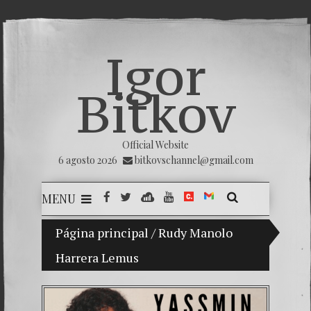
Igor
Bitkov
Official Website
6 agosto 2026
bitkovschannel@gmail.com
MENU
Página principal
Mi hijo Vladimir Bitkov, una promesa del
/
Rudy Manolo
Harrera Lemus
Rompien
¿Cómo e
El Día 