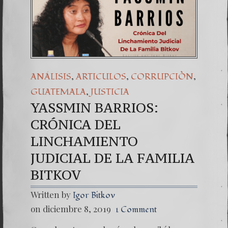
Una señ
7. NU
,
,
,
ANÁLISIS
ARTICULOS
CORRUPCIÒN
,
GUATEMALA
JUSTICIA
YASSMIN BARRIOS:
CRÓNICA DEL
LINCHAMIENTO
JUDICIAL DE LA FAMILIA
BITKOV
Written by
Igor Bitkov
on diciembre 8, 2019
1 Comment