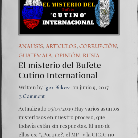
Una señ
7. NU
,
,
,
ANÁLISIS
ARTICULOS
CORRUPCIÒN
,
,
GUATEMALA
OPINIÓN
RUSIA
El misterio del Bufete
Cutino International
Written by
on junio 9, 2017
Igor Bitkov
3 Comment
Actualizado 05/07/2019 Hay varios asuntos
misteriosos en nuestro proceso, que
todavía están sin respuestas. El uno de
ellos es: “¿Porque?, el MP y la CICIG no