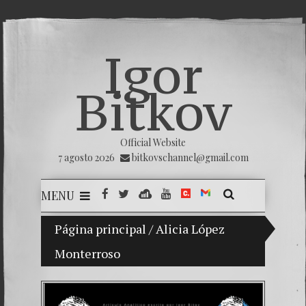
Igor
Bitkov
Official Website
7 agosto 2026
bitkovschannel@gmail.com
MENU
Página principal
Mi hijo Vladimir Bitkov, una promesa del
/
Alicia López
Monterroso
Rompien
¿Cómo e
El Día 