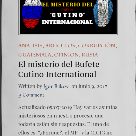
Una señ
7. NU
,
,
,
ANÁLISIS
ARTICULOS
CORRUPCIÒN
,
,
GUATEMALA
OPINIÓN
RUSIA
El misterio del Bufete
Cutino International
Written by
on junio 9, 2017
Igor Bitkov
3 Comment
Actualizado 05/07/2019 Hay varios asuntos
misteriosos en nuestro proceso, que
todavía están sin respuestas. El uno de
ellos es: “¿Porque?, el MP y la CICIG no