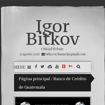
Igor
Bitkov
Official Website
9 agosto 2026
bitkovschannel@gmail.com
MENU
Página principal
Mi hijo Vladimir Bitkov, una promesa del
/
Banco de Crédito
de Guatemala
Rompien
¿Cómo e
El Día 