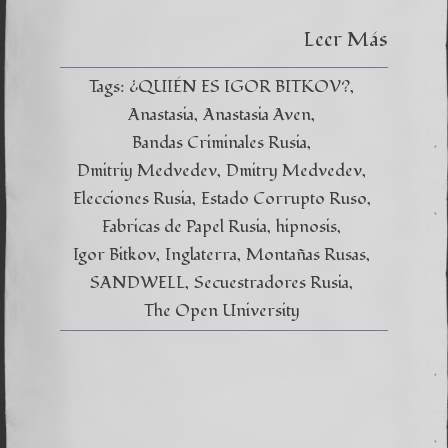
–
Las
Leer Más
Montañ
Rusas
Capítul
Tags:
¿QUIÉN ES IGOR BITKOV?
XI
Anastasia
Anastasia Aven
Bandas Criminales Rusia
Dmitriy Medvedev
Dmitry Medvedev
Elecciones Rusia
Estado Corrupto Ruso
Fabricas de Papel Rusia
hipnosis
Igor Bitkov
Inglaterra
Montañas Rusas
SANDWELL
Secuestradores Rusia
The Open University