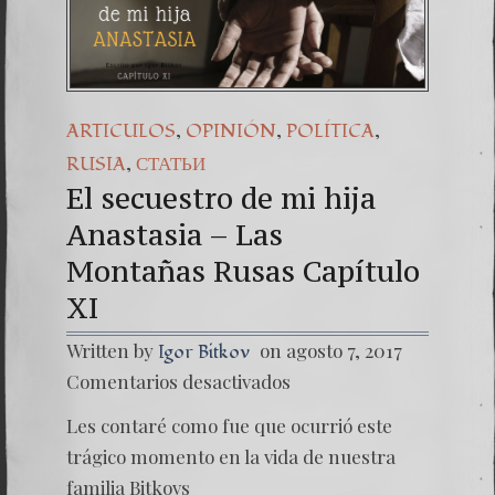
Una señal 
7. NUEST
,
,
,
ARTICULOS
OPINIÓN
POLÍTICA
,
RUSIA
СТАТЬИ
El secuestro de mi hija
Anastasia – Las
Montañas Rusas Capítulo
XI
Written by
on agosto 7, 2017
Igor Bitkov
en
Comentarios desactivados
El
secuest
Les contaré como fue que ocurrió este
de
mi
trágico momento en la vida de nuestra
hija
familia Bitkovs
Anastas