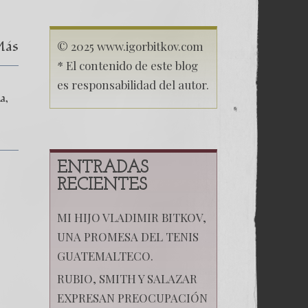
secuestro
de
mi
Más
hija
© 2025 www.igorbitkov.com
Anastasia
* El contenido de este blog
–
Las
es responsabilidad del autor.
Montañas
ia
Rusas
Capítulo
XI
ENTRADAS
RECIENTES
MI HIJO VLADIMIR BITKOV,
UNA PROMESA DEL TENIS
GUATEMALTECO.
RUBIO, SMITH Y SALAZAR
EXPRESAN PREOCUPACIÓN