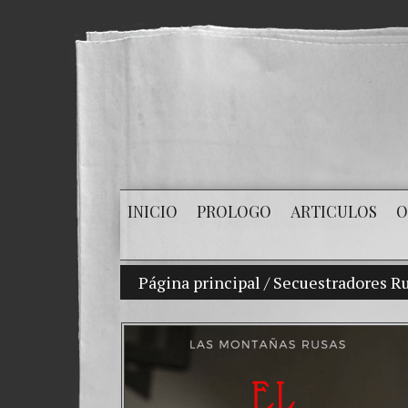
INICIO
PROLOGO
ARTICULOS
O
Página principal
Mi hijo Vladimir Bitkov, una pr
/
Secuestradores Ru