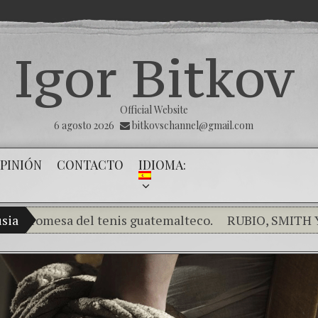
Igor Bitkov
Official Website
6 agosto 2026
bitkovschannel@gmail.com
PINIÓN
CONTACTO
IDIOMA:
omesa del tenis guatemalteco.
sia
RUBIO, SMITH Y SALA
Rompiendo el silencio de los inocentes .
THE MAG
¿Cómo el banco mafioso de Putin sigue alterando 
El Día de la Victoria
Con esta injusticia todos co