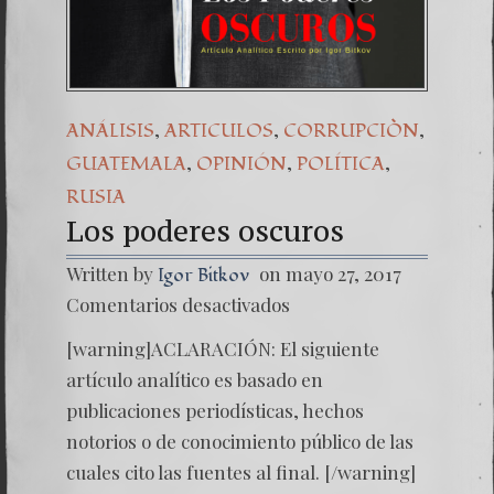
Una señal de 
7. NUESTRA 
,
,
,
ANÁLISIS
ARTICULOS
CORRUPCIÒN
,
,
,
GUATEMALA
OPINIÓN
POLÍTICA
RUSIA
Los poderes oscuros
Written by
on mayo 27, 2017
Igor Bitkov
en
Comentarios desactivados
Los
podere
[warning]ACLARACIÓN: El siguiente
oscuros
artículo analítico es basado en
publicaciones periodísticas, hechos
notorios o de conocimiento público de las
cuales cito las fuentes al final. [/warning]