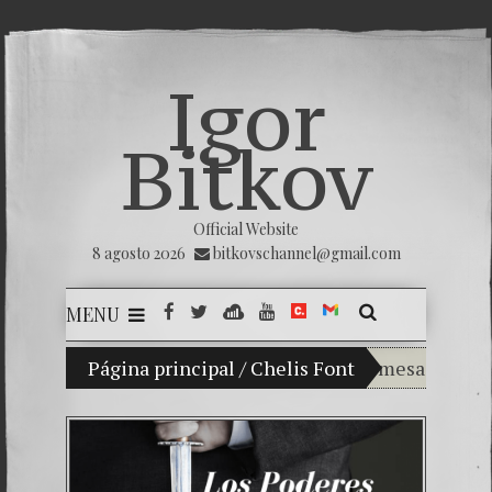
Igor
Bitkov
Official Website
8 agosto 2026
bitkovschannel@gmail.com
MENU
Mi hijo Vladimir Bitkov, una promesa del tenis 
Página principal
/
Chelis Font
Rompiendo el 
¿Cómo el banc
El Día de la Vi