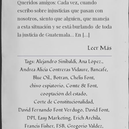
Queridos amigos: Cada vez, cuando
escribo sobre injusticias que pasan con
nosotros, siento que alguien, que maneja
a esta situación y se está burlando de toda
la justicia de Guatemala… En […]
Leer Más
Tags:
Alejandro Sinibaldi
Ana López.
Andrea Alicia Contreras Vidaure
Bancafe
Blue Oil.
Botran
Chelis Font
chivo espiatorio
Comte & Font
cooptación del estado
Corte de Constitucionalidad
David Fernando Font Verdugo
David Font
DPI
Easy Marketing
Erich Archila
Francis Fisher
FSB
Gregorio Valdez