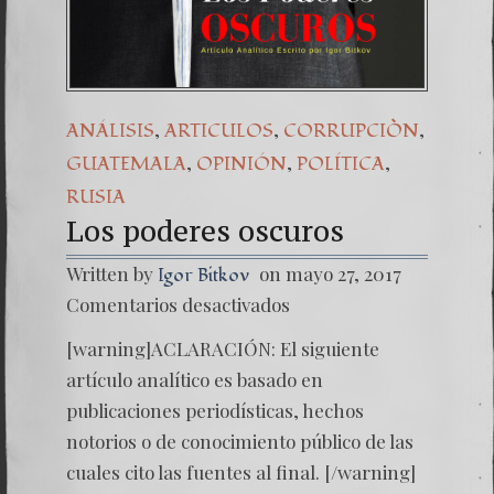
Una señal de
7. NUESTRA
,
,
,
ANÁLISIS
ARTICULOS
CORRUPCIÒN
,
,
,
GUATEMALA
OPINIÓN
POLÍTICA
RUSIA
Los poderes oscuros
Written by
on mayo 27, 2017
Igor Bitkov
en
Comentarios desactivados
Los
podere
[warning]ACLARACIÓN: El siguiente
oscuros
artículo analítico es basado en
publicaciones periodísticas, hechos
notorios o de conocimiento público de las
cuales cito las fuentes al final. [/warning]