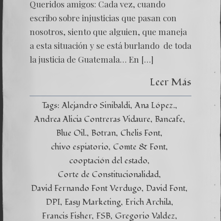
Queridos amigos: Cada vez, cuando
escribo sobre injusticias que pasan con
nosotros, siento que alguien, que maneja
a esta situación y se está burlando de toda
la justicia de Guatemala… En […]
Leer Más
Tags:
Alejandro Sinibaldi
Ana López.
Andrea Alicia Contreras Vidaure
Bancafe
Blue Oil.
Botran
Chelis Font
chivo espiatorio
Comte & Font
cooptación del estado
Corte de Constitucionalidad
David Fernando Font Verdugo
David Font
DPI
Easy Marketing
Erich Archila
Francis Fisher
FSB
Gregorio Valdez