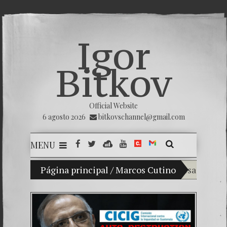
Igor
Bitkov
Official Website
6 agosto 2026
bitkovschannel@gmail.com
MENU
Mi hijo Vladimir Bitkov, una promesa del tenis gu
Página principal
/
Marcos Cutino
Rompiendo e
¿Cómo el b
El Día de l