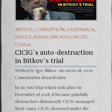
Una señal 
7. NUESTR
,
,
,
ARTICLE
CORRUPTION
GUATEMALA
,
,
,
JUSTICE
RUSIA
UNCATEGORIZED
СТАТЬИ
CICIG´s auto-destruction
in Bitkov´s trial
Written by
on enero 18, 2020
Igor Bitkov
en
Comentarios desactivados
CICIG
´s
In my last trial which took place in
auto-
destruc
December of 2018, it became painfully
in
obvious how dishonestly CICIG managed
Bitkov
´s
their cases. CICIG drowned under the
trial