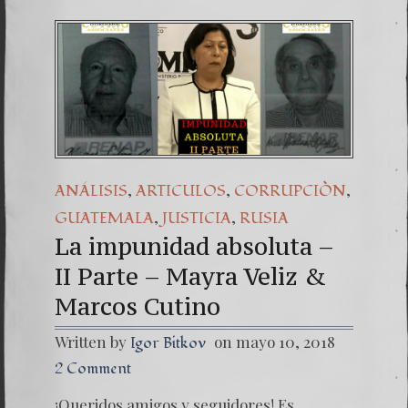
,
,
,
ANÁLISIS
ARTICULOS
CORRUPCIÒN
,
,
GUATEMALA
JUSTICIA
RUSIA
La impunidad absoluta –
II Parte – Mayra Veliz &
Marcos Cutino
Written by
on mayo 10, 2018
Igor Bitkov
2 Comment
¡Queridos amigos y seguidores! Es