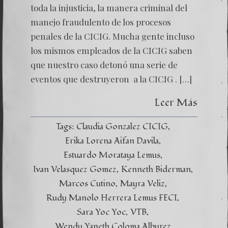
A
toda la injusticia, la manera criminal del
LA
CICIG
manejo fraudulento de los procesos
penales de la CICIG. Mucha gente incluso
los mismos empleados de la CICIG saben
que nuestro caso detonó una serie de
eventos que destruyeron a la CICIG . […]
Leer Más
Tags:
Claudia Gonzalez CICIG
Erika Lorena Aifan Davila
Estuardo Morataya Lemus
Ivan Velasquez Gomez
Kenneth Biderman
Marcos Cutino
Mayra Veliz
Rudy Manolo Herrera Lemus FECI
Sara Yoc Yoc
VTB
Wendy Yaneth Coloma Alburez