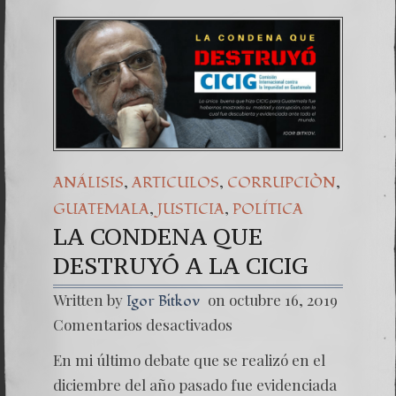
,
,
,
ANÁLISIS
ARTICULOS
CORRUPCIÒN
,
,
GUATEMALA
JUSTICIA
POLÍTICA
LA CONDENA QUE
DESTRUYÓ A LA CICIG
Written by
on octubre 16, 2019
Igor Bitkov
en
Comentarios desactivados
LA
CONDE
En mi último debate que se realizó en el
QUE
DESTR
diciembre del año pasado fue evidenciada