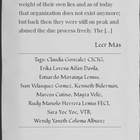
weight of their own lies and as of today
that organization does not exist anymore;
but back then they were still on peak and
abused the due process freely. The […]
Leer Más
Tags:
Claudia Gonzalez CICIG
Erika Lorena Aifan Davila
Estuardo Morataya Lemus
Ivan Velasquez Gomez
Kenneth Biderman
Marcos Cutino
Mayra Veliz
Rudy Manolo Herrera Lemus FECI
Sara Yoc Yoc
VTB
Wendy Yaneth Coloma Alburez