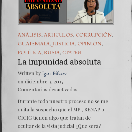
Una señal
7. NUES
,
,
,
ANÁLISIS
ARTICULOS
CORRUPCIÒN
,
,
,
GUATEMALA
JUSTICIA
OPINIÓN
,
,
POLÍTICA
RUSIA
СТАТЬИ
La impunidad absoluta
Written by
Igor Bitkov
on diciembre 3, 2017
en
Comentarios desactivados
La
impuni
Durante todo nuestro proceso no se me
absolut
quita la sospecha que el MP , RENAP o
CICIG tienen algo que tratan de
ocultar de la vista judicial ¿Qué será?