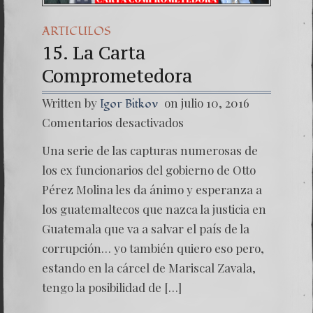
ARTICULOS
15. La Carta
Comprometedora
Written by
on julio 10, 2016
Igor Bitkov
en
Comentarios desactivados
15.
La
Una serie de las capturas numerosas de
Carta
Compro
los ex funcionarios del gobierno de Otto
Pérez Molina les da ánimo y esperanza a
los guatemaltecos que nazca la justicia en
Guatemala que va a salvar el país de la
corrupción… yo también quiero eso pero,
estando en la cárcel de Mariscal Zavala,
tengo la posibilidad de […]