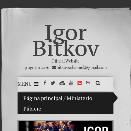
Igor
Bitkov
Official Website
9 agosto 2026
bitkovschannel@gmail.com
MENU
Mi hijo Vladimir Bitkov, una promesa del teni
Página principal
/
Ministerio
Públcio
Rompien
¿Cómo e
El Día 