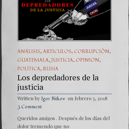
,
,
,
ANÁLISIS
ARTICULOS
CORRUPCIÒN
,
,
,
GUATEMALA
JUSTICIA
OPINIÓN
,
POLÍTICA
RUSIA
Los depredadores de la
justicia
Written by
on febrero 3, 2018
Igor Bitkov
3 Comment
Queridos amigos . Después de los días del
dolor tremendo que no