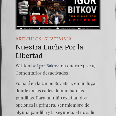
Una señ
7. NU
,
ARTICULOS
GUATEMALA
Nuestra Lucha Por la
Libertad
Written by
on enero 23, 2019
Igor Bitkov
en
Comentarios desactivados
Nuestr
Lucha
Yo nací en la Unión Soviética, en un lugar
Por
la
donde en las calles dominaban las
Liberta
pandillas. Para un niño existían dos
opciones la primera, ser miembro de
alguna pandilla y la segunda, el no salir