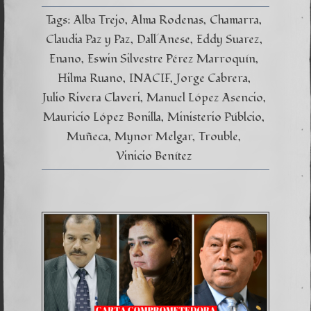
Tags:
Alba Trejo
Alma Rodenas
Chamarra
Claudia Paz y Paz
Dall´Anese
Eddy Suarez
Enano
Eswin Silvestre Pérez Marroquín
Hilma Ruano
INACIF
Jorge Cabrera
Julio Rivera Claveri
Manuel López Asencio
Mauricio López Bonilla
Ministerio Públcio
Muñeca
Mynor Melgar
Trouble
Vinicio Benítez