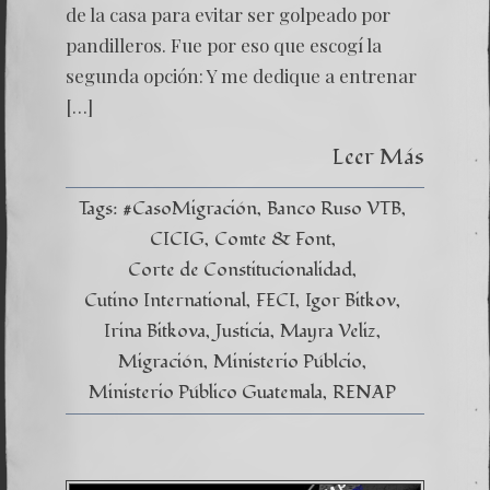
de la casa para evitar ser golpeado por
pandilleros. Fue por eso que escogí la
segunda opción: Y me dedique a entrenar
[…]
Leer Más
Tags:
#CasoMigración
Banco Ruso VTB
CICIG
Comte & Font
Corte de Constitucionalidad
Cutino International
FECI
Igor Bitkov
Irina Bitkova
Justicia
Mayra Veliz
Migración
Ministerio Públcio
Ministerio Público Guatemala
RENAP