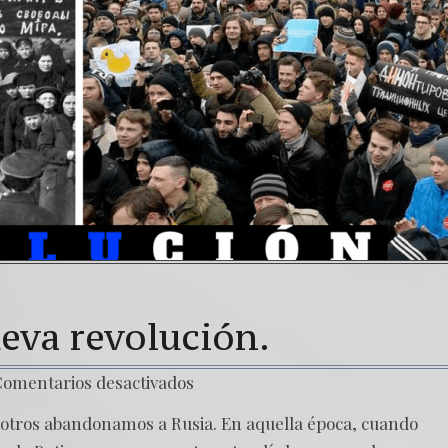
Una señal de tiempos peligrosos – Caso Bitkov por 
7. NUESTRA LUCHA CONTRA DICTADURA MÁS COR
eva revolución.
omentarios desactivados
sotros abandonamos a Rusia. En aquella época, cuando