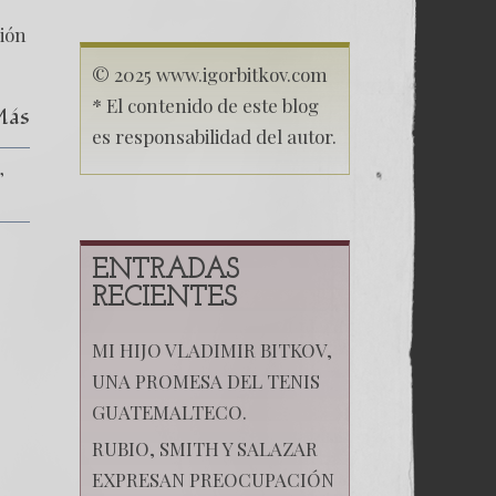
nueva
revolución.
ción
© 2025 www.igorbitkov.com
* El contenido de este blog
Más
es responsabilidad del autor.
ENTRADAS
RECIENTES
MI HIJO VLADIMIR BITKOV,
UNA PROMESA DEL TENIS
GUATEMALTECO.
RUBIO, SMITH Y SALAZAR
EXPRESAN PREOCUPACIÓN