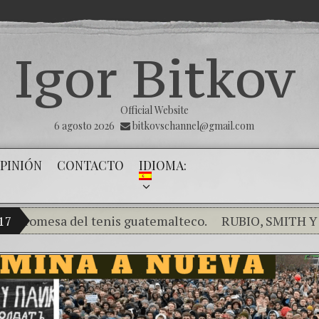
Igor Bitkov
Official Website
6 agosto 2026
bitkovschannel@gmail.com
PINIÓN
CONTACTO
IDIOMA:
mesa del tenis guatemalteco.
017
RUBIO, SMITH Y SALAZ
Rompiendo el silencio de los inocentes .
THE MAGN
¿Cómo el banco mafioso de Putin sigue alterando n
El Día de la Victoria
Con esta injusticia todos cor