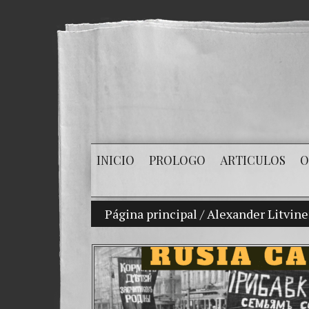
INICIO
PROLOGO
ARTICULOS
O
Página principal
Mi hijo Vladimir Bitkov, una pro
/
Alexander Litvin