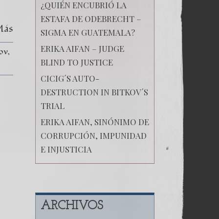
para
¿QUIÉN ENCUBRIÓ LA
llegar
ESTAFA DE ODEBRECHT –
al
Más
trono.
SIGMA EN GUATEMALA?
ERIKA AIFAN – JUDGE
ov
BLIND TO JUSTICE
CICIG´S AUTO-
DESTRUCTION IN BITKOV´S
TRIAL
ERIKA AIFAN, SINÓNIMO DE
CORRUPCIÓN, IMPUNIDAD
E INJUSTICIA
ARCHIVOS