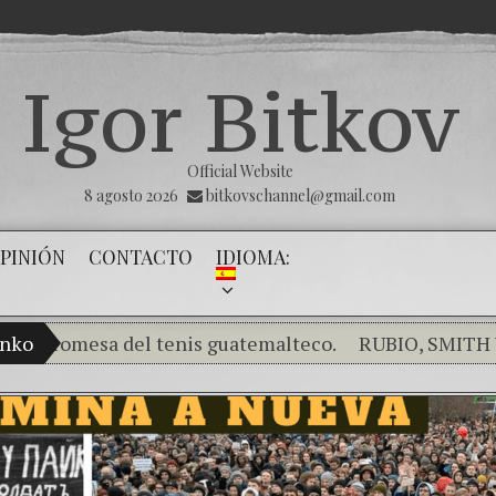
Igor Bitkov
Official Website
8 agosto 2026
bitkovschannel@gmail.com
PINIÓN
CONTACTO
IDIOMA:
mesa del tenis guatemalteco.
enko
RUBIO, SMITH Y SALA
Rompiendo el silencio de los inocentes .
THE MA
¿Cómo el banco mafioso de Putin sigue alterando
El Día de la Victoria
Con esta injusticia todos co