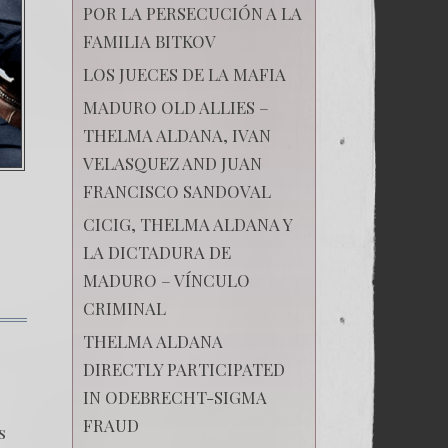
POR LA PERSECUCIÓN A LA
FAMILIA BITKOV
LOS JUECES DE LA MAFIA
MADURO OLD ALLIES –
THELMA ALDANA, IVAN
VELASQUEZ AND JUAN
FRANCISCO SANDOVAL
CICIG, THELMA ALDANA Y
LA DICTADURA DE
MADURO – VÍNCULO
CRIMINAL
en
THELMA ALDANA
47.
El
DIRECTLY PARTICIPATED
sacrificio
IN ODEBRECHT-SIGMA
de
los
FRAUD
s
inocentes