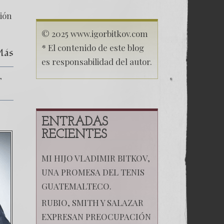
nueva
revolución.
ción
© 2025 www.igorbitkov.com
* El contenido de este blog
Más
es responsabilidad del autor.
ENTRADAS
RECIENTES
MI HIJO VLADIMIR BITKOV,
UNA PROMESA DEL TENIS
GUATEMALTECO.
RUBIO, SMITH Y SALAZAR
EXPRESAN PREOCUPACIÓN