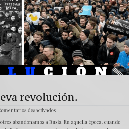
Una señal de tiempos peligrosos – Caso Bitkov por
7. NUESTRA LUCHA CONTRA DICTADURA MÁS CO
eva revolución.
omentarios desactivados
sotros abandonamos a Rusia. En aquella época, cuando