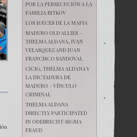
POR LA PERSECUCIÓN A LA
FAMILIA BITKOV
LOS JUECES DE LA MAFIA
MADURO OLD ALLIES –
THELMA ALDANA, IVAN
VELASQUEZ AND JUAN
FRANCISCO SANDOVAL
CICIG, THELMA ALDANA Y
LA DICTADURA DE
MADURO – VÍNCULO
CRIMINAL
en
Rusia
THELMA ALDANA
camina
a
DIRECTLY PARTICIPATED
nueva
IN ODEBRECHT-SIGMA
revolución.
ción
FRAUD