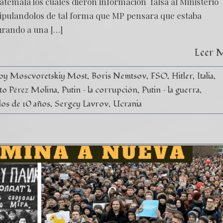
Guatemala los cuales dieron información falsa al Ministerio
nipulandolos de tal forma que MP pensara que estaba
urando a una […]
Leer 
oy Moscvoretskiy Most
Boris Nemtsov
FSO
Hitler
Italia
to Pérez Molina
Putin – la corrupción
Putin – la guerra
ados de 10 años
Sergey Lavrov
Ucrania