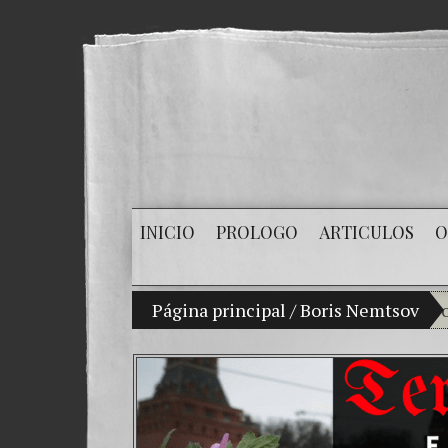
INICIO
PROLOGO
ARTICULOS
O
Mi hijo Vladimir Bitkov, una promesa de
Página principal
/
Boris Nemtsov
Ro
¿C
El