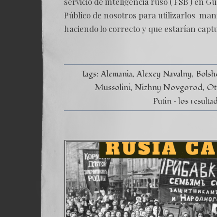
servicio de inteligencia ruso ( FSB ) en 
Público de nosotros para utilizarlos ma
haciendo lo correcto y que estarían capt
Tags:
Alemania
Alexey Navalny
Bolsh
Mussolini
Nizhny Novgorod
Ot
Putin – los result