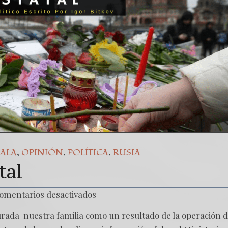
a señal de tiempos peligrosos – Caso Bitkov por Paul G
. NUESTRA LUCHA CONTRA DICTADURA MÁS CORRUPTA
,
,
,
ALA
OPINIÓN
POLÍTICA
RUSIA
tal
omentarios desactivados
rada nuestra familia como un resultado de la operación d