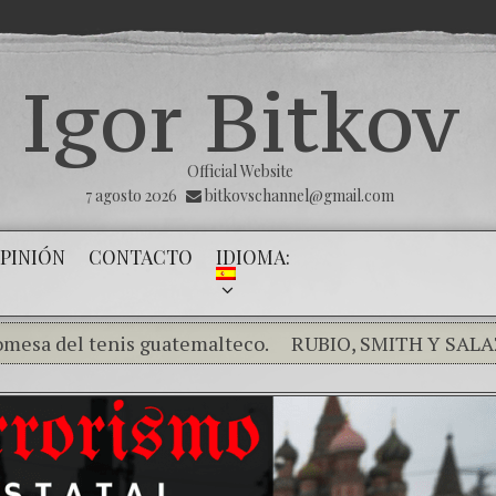
Igor Bitkov
Official Website
7 agosto 2026
bitkovschannel@gmail.com
PINIÓN
CONTACTO
IDIOMA:
l tenis guatemalteco.
RUBIO, SMITH Y SALAZAR EX
mpiendo el silencio de los inocentes .
THE MAGNITSKY
ómo el banco mafioso de Putin sigue alterando nuestr
 Día de la Victoria
Con esta injusticia todos corren ri