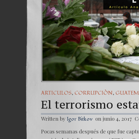
Un
7
,
,
ARTICULOS
CORRUPCIÒN
GUATEM
El terrorismo esta
Written by
on junio 4, 2017
C
Igor Bitkov
Pocas semanas después de que fue captu