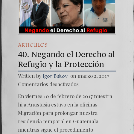
Una señ
7. NU
ARTICULOS
40. Negando el Derecho al
Refugio y la Protección
Written by
on marzo 2, 2017
Igor Bitkov
en
Comentarios desactivados
40.
Negand
En viernes 10 de febrero de 2017 nuestra
el
Derech
hija Anastasia estuvo en la oficinas
al
Migración para prolongar nuestra
Refugio
y
residencia temporal en Guatemala
la
mientras sigue el procedimiento
Protecc