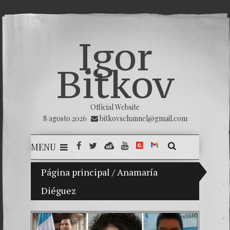
Igor
Bitkov
Official Website
8 agosto 2026
bitkovschannel@gmail.com
MENU
Página principal
Mi hijo Vladimir Bitkov, una promesa del
/
Anamaría
Diéguez
Rompien
¿Cómo e
El Día 