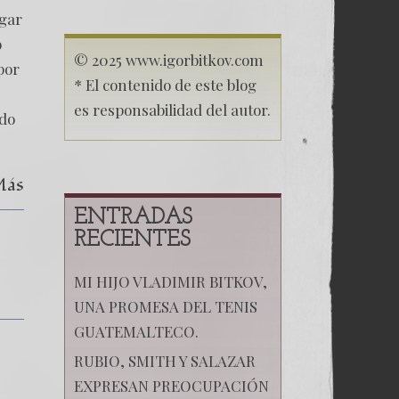
Negando
ngar
el
Derecho
o
al
© 2025 www.igorbitkov.com
por
Refugio
* El contenido de este blog
y
la
es responsabilidad del autor.
Protección
ndo
Más
ENTRADAS
RECIENTES
MI HIJO VLADIMIR BITKOV,
UNA PROMESA DEL TENIS
GUATEMALTECO.
RUBIO, SMITH Y SALAZAR
EXPRESAN PREOCUPACIÓN