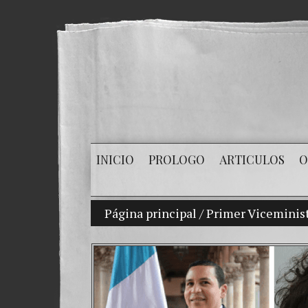
INICIO
PROLOGO
ARTICULOS
O
Página principal
/
Primer Viceminis
Mi hijo Vladimir 