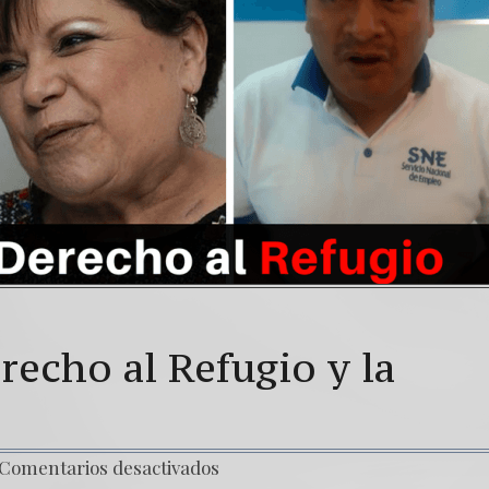
Una señal de tiempos peligrosos – 
7. NUESTRA LUCHA CONTRA DICT
recho al Refugio y la
Comentarios desactivados