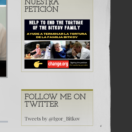
Caso Bitkov por Paul Goble
31. ¿ Puede la CICIG comba
NUESTRA
PETICIÓN
ADURA MÁS CORRUPTA DEL MUNDO (Primera Parte)
FOLLOW ME ON
TWITTER
Tweets by @Igor_Bitkov
en
40.