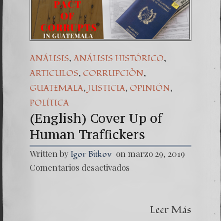
Una señal de
7. NUESTRA
,
,
ANÁLISIS
ANÁLISIS HISTÓRICO
,
,
ARTICULOS
CORRUPCIÒN
,
,
,
GUATEMALA
JUSTICIA
OPINIÓN
POLÍTICA
(English) Cover Up of
Human Traffickers
Written by
on marzo 29, 2019
Igor Bitkov
en
Comentarios desactivados
(Englis
Cover
Up
of
Leer Más
Human
Traffic