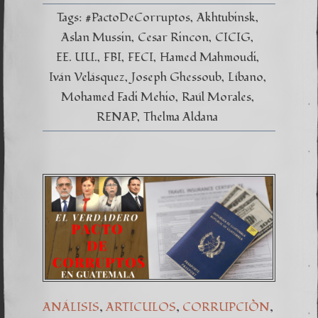
Tags:
#PactoDeCorruptos
Akhtubinsk
Aslan Mussin
Cesar Rincon
CICIG
EE. UU.
FBI
FECI
Hamed Mahmoudi
Iván Velásquez
Joseph Ghessoub
Líbano
Mohamed Fadi Mehio
Raúl Morales
RENAP
Thelma Aldana
,
,
,
ANÁLISIS
ARTICULOS
CORRUPCIÒN