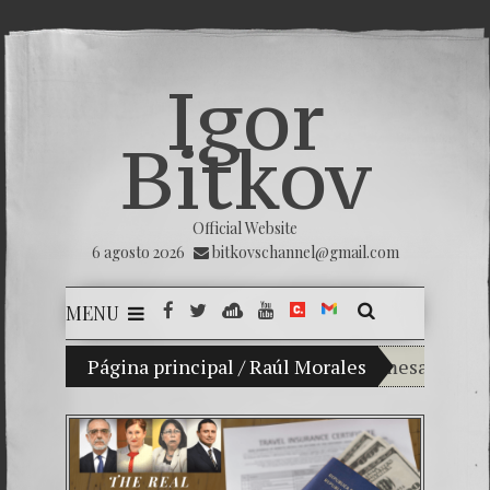
Igor
Bitkov
Official Website
6 agosto 2026
bitkovschannel@gmail.com
MENU
Mi hijo Vladimir Bitkov, una promesa del tenis 
Página principal
/
Raúl Morales
Rompiendo el
¿Cómo el ban
El Día de la 