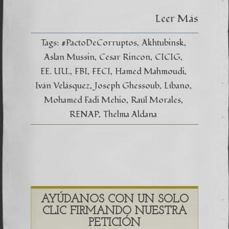
Leer Más
Tags:
#PactoDeCorruptos
Akhtubinsk
Aslan Mussin
Cesar Rincon
CICIG
EE. UU.
FBI
FECI
Hamed Mahmoudi
Iván Velásquez
Joseph Ghessoub
Líbano
Mohamed Fadi Mehio
Raúl Morales
RENAP
Thelma Aldana
AYÚDANOS CON UN SOLO
CLIC FIRMANDO NUESTRA
PETICIÓN