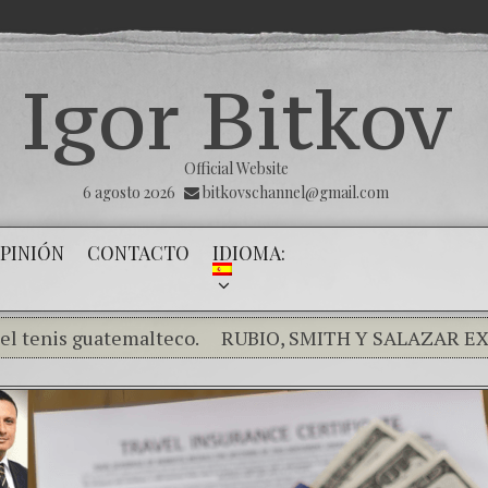
Igor Bitkov
Official Website
6 agosto 2026
bitkovschannel@gmail.com
PINIÓN
CONTACTO
IDIOMA:
 guatemalteco.
RUBIO, SMITH Y SALAZAR EXPRESAN
 el silencio de los inocentes .
THE MAGNITSKY ACT. T
banco mafioso de Putin sigue alterando nuestro proces
la Victoria
Con esta injusticia todos corren riesgo
(