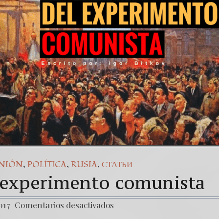
,
,
,
INIÓN
POLÍTICA
RUSIA
СТАТЬИ
l experimento comunista
017
Comentarios desactivados