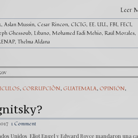
Leer 
k
Aslan Mussin
Cesar Rincon
CICIG
EE. UU.
FBI
FECI
eph Ghessoub
Líbano
Mohamed Fadi Mehio
Raúl Morales
RENAP
Thelma Aldana
,
,
,
,
ICULOS
CORRUPCIÒN
GUATEMALA
OPINIÓN
gnitsky?
2017
1 Comment
ados Unidos Eliot Engel y Edward Royce mandaron una ca