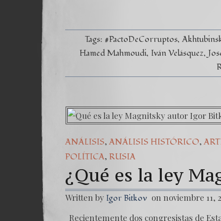
Tags:
#PactoDeCorruptos
Akhtubins
Hamed Mahmoudi
Iván Velásquez
Jos
,
,
ANÁLISIS
ANÁLISIS HISTÓRICO
ART
,
POLÍTICA
RUSIA
¿Qué es la ley Ma
Written by
on noviembre 11, 
Igor Bitkov
Recientemente dos congresistas de Est