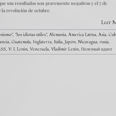
ue sus resultados son gravemente negativos y el 7 de
la revolución de octubre.
Leer 
unismo"
"los idiotas útiles"
Alemania
America Latína
Asia
Cub
ancia
Guatemala
Inglaterra
Italia
Japón
Nicaragua
rusia
RSS
V. I. Lenin
Venezuela
Vladimir Lenin
Полезный идиот