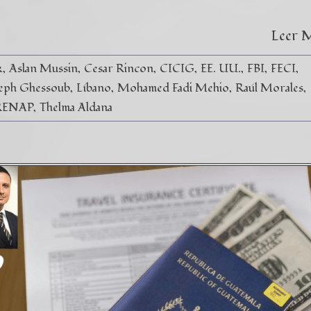
Leer 
k
Aslan Mussin
Cesar Rincon
CICIG
EE. UU.
FBI
FECI
eph Ghessoub
Líbano
Mohamed Fadi Mehio
Raúl Morales
RENAP
Thelma Aldana