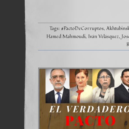
Tags:
#PactoDeCorruptos
Akhtubins
Hamed Mahmoudi
Iván Velásquez
Jos