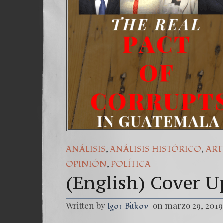
Una señal
7. NUEST
,
,
ANÁLISIS
ANÁLISIS HISTÓRICO
ART
,
OPINIÓN
POLÍTICA
(English) Cover U
Written by
on marzo 29, 2019
Igor Bitkov