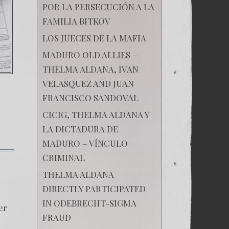
POR LA PERSECUCIÓN A LA
FAMILIA BITKOV
LOS JUECES DE LA MAFIA
MADURO OLD ALLIES –
THELMA ALDANA, IVAN
VELASQUEZ AND JUAN
FRANCISCO SANDOVAL
CICIG, THELMA ALDANA Y
LA DICTADURA DE
MADURO – VÍNCULO
CRIMINAL
THELMA ALDANA
DIRECTLY PARTICIPATED
IN ODEBRECHT-SIGMA
er
FRAUD