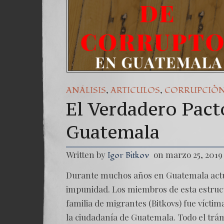
,
,
ANÁLISIS
ARTICULOS
CORRUPCIÒ
El Verdadero Pact
Guatemala
Written by
on marzo 25, 2019
Igor Bitkov
Durante muchos años en Guatemala actú
impunidad. Los miembros de esta estru
familia de migrantes (Bitkovs) fue víctim
la ciudadanía de Guatemala. Todo el trámi