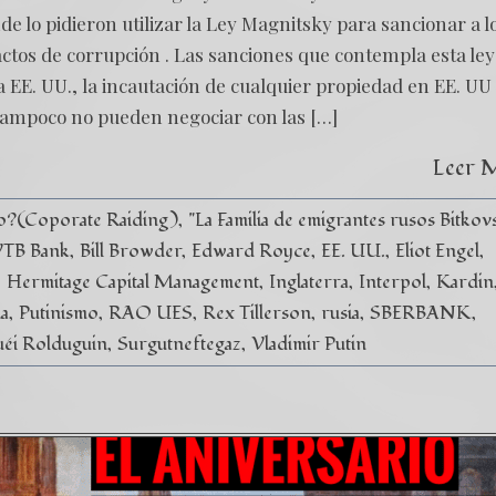
de lo pidieron utilizar la Ley Magnitsky para sancionar a l
ctos de corrupción . Las sanciones que contempla esta ley
 a EE. UU., la incautación de cualquier propiedad en EE. UU
 tampoco no pueden negociar con las […]
Leer 
vo?(Coporate Raiding)
"La Familia de emigrantes rusos Bitkovs
VTB Bank
Bill Browder
Edward Royce
EE. UU.
Eliot Engel
Hermitage Capital Management
Inglaterra
Interpol
Kardin
a
Putinismo
RAO UES
Rex Tillerson
rusia
SBERBANK
uéi Rolduguin
Surgutneftegaz
Vladimir Putin