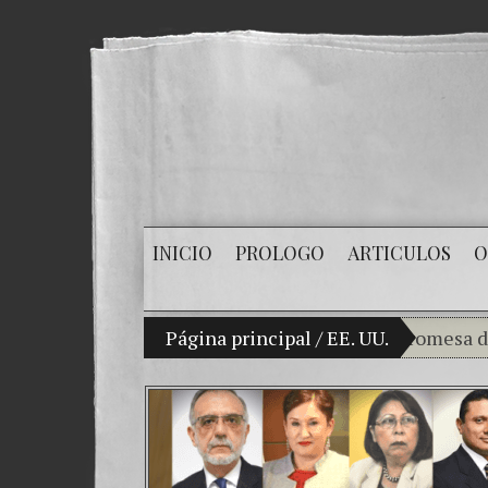
INICIO
PROLOGO
ARTICULOS
O
Mi hijo Vladimir Bitkov, una promesa del tenis
Página principal
/
EE. UU.
Rompiendo
¿Cómo el 
El Día de 