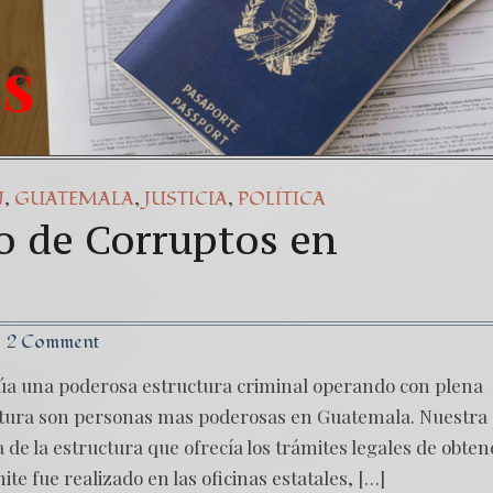
,
,
,
N
GUATEMALA
JUSTICIA
POLÍTICA
o de Corruptos en
2 Comment
a una poderosa estructura criminal operando con plena
ctura son personas mas poderosas en Guatemala. Nuestra
a de la estructura que ofrecía los trámites legales de obten
te fue realizado en las oficinas estatales, […]