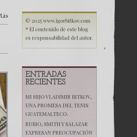
Up
of
Más
Human
Traffickers
© 2025 www.igorbitkov.com
* El contenido de este blog
es responsabilidad del autor.
ENTRADAS
RECIENTES
MI HIJO VLADIMIR BITKOV,
UNA PROMESA DEL TENIS
GUATEMALTECO.
RUBIO, SMITH Y SALAZAR
EXPRESAN PREOCUPACIÓN