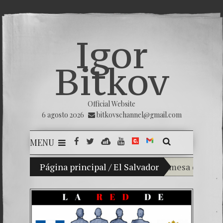
Igor
Bitkov
Official Website
6 agosto 2026
bitkovschannel@gmail.com
MENU
Mi hijo Vladimir Bitkov, una promesa del tenis g
Página principal
/
El Salvador
Rompiendo el s
¿Cómo el banc
El Día de la Vi