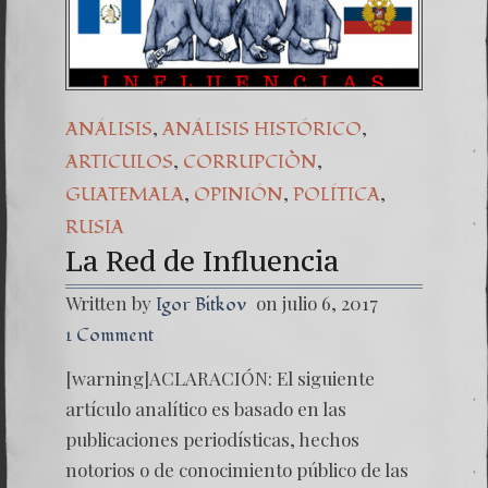
Una señal de t
7. NUESTRA 
,
,
ANÁLISIS
ANÁLISIS HISTÓRICO
,
,
ARTICULOS
CORRUPCIÒN
,
,
,
GUATEMALA
OPINIÓN
POLÍTICA
RUSIA
La Red de Influencia
Written by
on julio 6, 2017
Igor Bitkov
1 Comment
[warning]ACLARACIÓN: El siguiente
artículo analítico es basado en las
publicaciones periodísticas, hechos
notorios o de conocimiento público de las