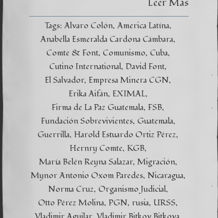
Leer Más
Tags:
Alvaro Colón
America Latína
Anabella Esmeralda Cardona Cámbara
Comte & Font
Comunismo
Cuba
Cutino International
David Font
El Salvador
Empresa Minera CGN
Erika Aifán
EXIMAL
Firma de La Paz Guatemala
FSB
Fundación Sobrevivientes
Guatemala
Guerrilla
Harold Estuardo Ortiz Pérez
Hernry Comte
KGB
María Belén Reyna Salazar
Migración
Mynor Antonio Oxom Paredes
Nicaragua
Norma Cruz
Organismo Judicial
Otto Pérez Molina
PGN
rusia
URSS
Vladimir Aguilar
Vladimir Bitkov Bitkova