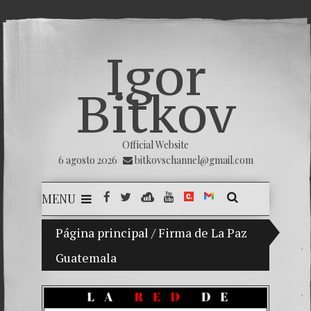
Igor
Bitkov
Official Website
6 agosto 2026
bitkovschannel@gmail.com
MENU
Página principal
Mi hijo Vladimir Bitkov, una promesa del 
/
Firma de La Paz
Guatemala
Rompien
¿Cómo e
El Día 