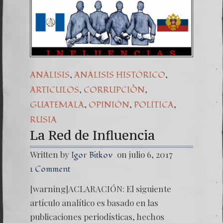
Una señ
7. NU
,
,
ANÁLISIS
ANÁLISIS HISTÓRICO
,
,
ARTICULOS
CORRUPCIÒN
,
,
,
GUATEMALA
OPINIÓN
POLÍTICA
RUSIA
La Red de Influencia
Written by
on julio 6, 2017
Igor Bitkov
1 Comment
[warning]ACLARACIÓN: El siguiente
artículo analítico es basado en las
publicaciones periodísticas, hechos