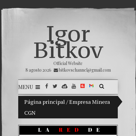
Igor
Bitkov
Official Website
8 agosto 2026
bitkovschannel@gmail.com
MENU
Página principal
Mi hijo Vladimir Bitkov, una promesa del
/
Empresa Minera
CGN
Rompien
¿Cómo e
El Día 