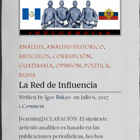
Una señ
7. NU
,
,
ANÁLISIS
ANÁLISIS HISTÓRICO
,
,
ARTICULOS
CORRUPCIÒN
,
,
,
GUATEMALA
OPINIÓN
POLÍTICA
RUSIA
La Red de Influencia
Written by
on julio 6, 2017
Igor Bitkov
1 Comment
[warning]ACLARACIÓN: El siguiente
artículo analítico es basado en las
publicaciones periodísticas, hechos