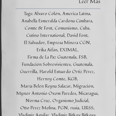
Leer Más
Tags:
Alvaro Colón
America Latína
Anabella Esmeralda Cardona Cámbara
Comte & Font
Comunismo
Cuba
Cutino International
David Font
El Salvador
Empresa Minera CGN
Erika Aifán
EXIMAL
Firma de La Paz Guatemala
FSB
Fundación Sobrevivientes
Guatemala
Guerrilla
Harold Estuardo Ortiz Pérez
Hernry Comte
KGB
María Belén Reyna Salazar
Migración
Mynor Antonio Oxom Paredes
Nicaragua
Norma Cruz
Organismo Judicial
Otto Pérez Molina
PGN
rusia
URSS
Vladimir Aguilar
Vladimir Bitkov Bitkova