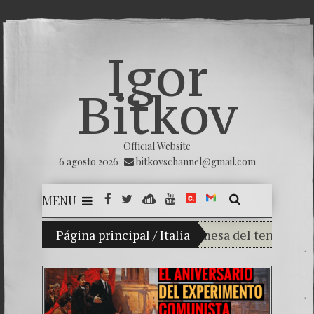
Igor
Bitkov
Official Website
6 agosto 2026
bitkovschannel@gmail.com
MENU
i hijo Vladimir Bitkov, una promesa del tenis guatemal
Página principal
/
Italia
Rompiendo el silenci
¿Cómo el banco mafi
El Día de la Victoria