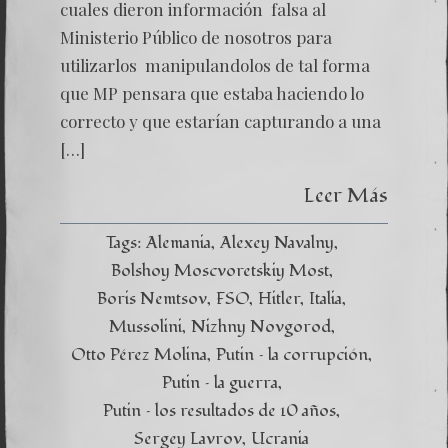
cuales dieron información falsa al
Ministerio Público de nosotros para
utilizarlos manipulandolos de tal forma
que MP pensara que estaba haciendo lo
correcto y que estarían capturando a una
[…]
Leer Más
Tags:
Alemania
Alexey Navalny
Bolshoy Moscvoretskiy Most
Boris Nemtsov
FSO
Hitler
Italia
Mussolini
Nizhny Novgorod
Otto Pérez Molina
Putin – la corrupción
Putin – la guerra
Putin – los resultados de 10 años
Sergey Lavrov
Ucrania