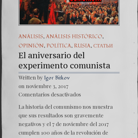
Una señal de tiempos
7. NUESTRA LUCHA
,
,
ANÁLISIS
ANÁLISIS HISTÓRICO
,
,
,
OPINIÓN
POLÍTICA
RUSIA
СТАТЬИ
El aniversario del
experimento comunista
Written by
Igor Bitkov
on noviembre 3, 2017
en
Comentarios desactivados
El
anivers
La historia del comunismo nos muestra
experi
que sus resultados son gravemente
negativos y el 7 de noviembre del 2017
cumplen 100 años de la revolución de