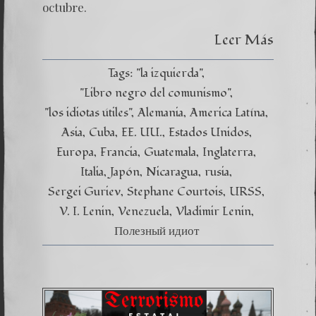
octubre.
Leer Más
Tags:
"la izquierda"
"Libro negro del comunismo"
"los idiotas útiles"
Alemania
America Latína
Asia
Cuba
EE. UU.
Estados Unidos
Europa
Francia
Guatemala
Inglaterra
Italia
Japón
Nicaragua
rusia
Sergei Guriev
Stephane Courtois
URSS
V. I. Lenin
Venezuela
Vladimir Lenin
Полезный идиот