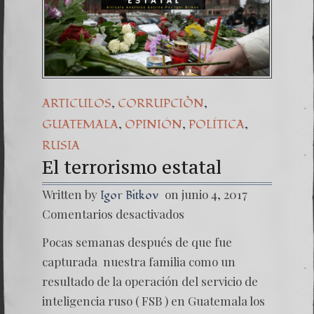
,
,
ARTICULOS
CORRUPCIÒN
,
,
,
GUATEMALA
OPINIÓN
POLÍTICA
RUSIA
El terrorismo estatal
Written by
on junio 4, 2017
Igor Bitkov
en
Comentarios desactivados
El
terrori
Pocas semanas después de que fue
estatal
capturada nuestra familia como un
resultado de la operación del servicio de
inteligencia ruso ( FSB ) en Guatemala los