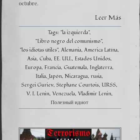
octubre.
Leer Más
Tags:
"la izquierda"
"Libro negro del comunismo"
"los idiotas útiles"
Alemania
America Latína
Asia
Cuba
EE. UU.
Estados Unidos
Europa
Francia
Guatemala
Inglaterra
Italia
Japón
Nicaragua
rusia
Sergei Guriev
Stephane Courtois
URSS
V. I. Lenin
Venezuela
Vladimir Lenin
Полезный идиот