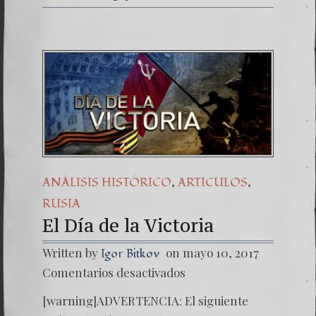
,
,
ANÁLISIS HISTÓRICO
ARTICULOS
RUSIA
El Día de la Victoria
Written by
on mayo 10, 2017
Igor Bitkov
en
Comentarios desactivados
El Día 
la
[warning]ADVERTENCIA: El siguiente
Victoria