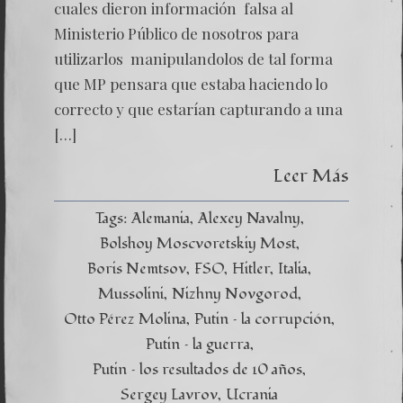
cuales dieron información falsa al
Ministerio Público de nosotros para
utilizarlos manipulandolos de tal forma
que MP pensara que estaba haciendo lo
correcto y que estarían capturando a una
[…]
Leer Más
Tags:
Alemania
Alexey Navalny
Bolshoy Moscvoretskiy Most
Boris Nemtsov
FSO
Hitler
Italia
Mussolini
Nizhny Novgorod
Otto Pérez Molina
Putin – la corrupción
Putin – la guerra
Putin – los resultados de 10 años
Sergey Lavrov
Ucrania