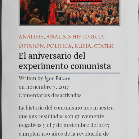
Una señal de ti
7. NUESTRA L
,
,
ANÁLISIS
ANÁLISIS HISTÓRICO
,
,
,
OPINIÓN
POLÍTICA
RUSIA
СТАТЬИ
El aniversario del
experimento comunista
Written by
Igor Bitkov
on noviembre 3, 2017
en
Comentarios desactivados
El
anivers
La historia del comunismo nos muestra
experi
que sus resultados son gravemente
negativos y el 7 de noviembre del 2017
cumplen 100 años de la revolución de