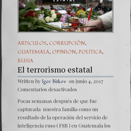
,
,
ARTICULOS
CORRUPCIÒN
,
,
,
GUATEMALA
OPINIÓN
POLÍTICA
RUSIA
El terrorismo estatal
Written by
on junio 4, 2017
Igor Bitkov
en
Comentarios desactivados
El
terrori
Pocas semanas después de que fue
estatal
capturada nuestra familia como un
resultado de la operación del servicio de
inteligencia ruso ( FSB ) en Guatemala los