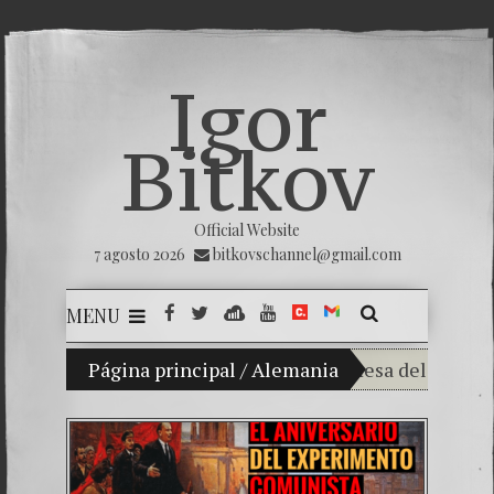
Igor
Bitkov
Official Website
7 agosto 2026
bitkovschannel@gmail.com
MENU
Mi hijo Vladimir Bitkov, una promesa del tenis guat
Página principal
/
Alemania
Rompiendo el si
¿Cómo el banco 
El Día de la Vict