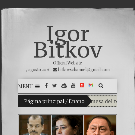
Igor
Bitkov
Official Website
7 agosto 2026
bitkovschannel@gmail.com
MENU
Mi hijo Vladimir Bitkov, una promesa del tenis guate
Página principal
/
Enano
Rompiendo el silenc
¿Cómo el banco maf
El Día de la Victori