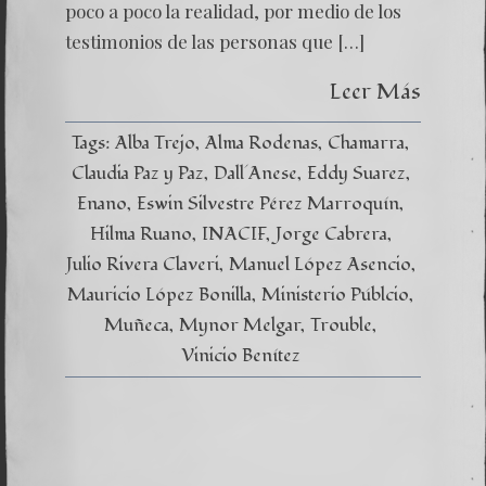
poco a poco la realidad, por medio de los
testimonios de las personas que […]
Leer Más
Tags:
Alba Trejo
Alma Rodenas
Chamarra
Claudia Paz y Paz
Dall´Anese
Eddy Suarez
Enano
Eswin Silvestre Pérez Marroquín
Hilma Ruano
INACIF
Jorge Cabrera
Julio Rivera Claveri
Manuel López Asencio
Mauricio López Bonilla
Ministerio Públcio
Muñeca
Mynor Melgar
Trouble
Vinicio Benítez