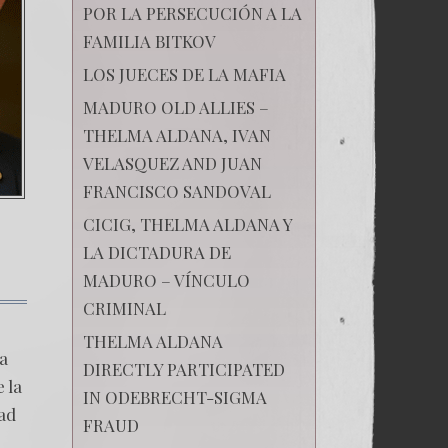
POR LA PERSECUCIÓN A LA
FAMILIA BITKOV
LOS JUECES DE LA MAFIA
MADURO OLD ALLIES –
THELMA ALDANA, IVAN
VELASQUEZ AND JUAN
FRANCISCO SANDOVAL
CICIG, THELMA ALDANA Y
LA DICTADURA DE
MADURO – VÍNCULO
CRIMINAL
en
15.
THELMA ALDANA
La
da
Carta
DIRECTLY PARTICIPATED
Comprometedora
 la
IN ODEBRECHT-SIGMA
dad
FRAUD