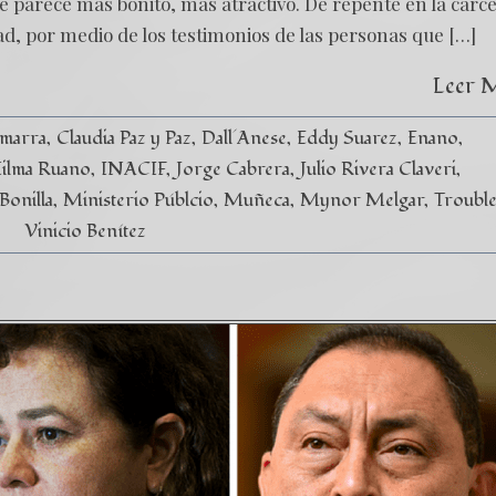
e parece más bonito, más atractivo. De repente en la cárce
ad, por medio de los testimonios de las personas que […]
Leer 
marra
Claudia Paz y Paz
Dall´Anese
Eddy Suarez
Enano
ilma Ruano
INACIF
Jorge Cabrera
Julio Rivera Claveri
Bonilla
Ministerio Públcio
Muñeca
Mynor Melgar
Troubl
Vinicio Benítez