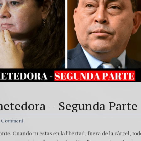
a señal de tiempos peligrosos – Caso Bitkov por Paul G
 NUESTRA LUCHA CONTRA DICTADURA MÁS CORRUPTA
etedora – Segunda Parte
1 Comment
nte. Cuando tu estas en la libertad, fuera de la cárcel, tod