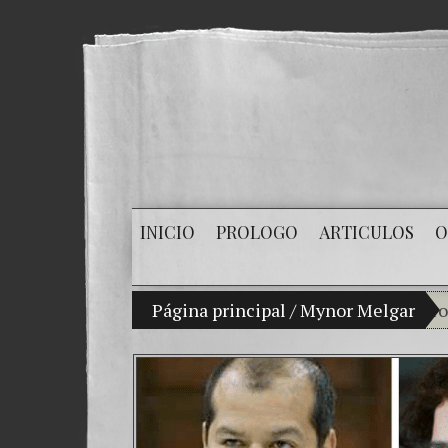
INICIO
PROLOGO
ARTICULOS
O
Mi hijo Vladimir Bitkov, una promesa de
Página principal
/
Mynor Melgar
Ro
¿C
El 