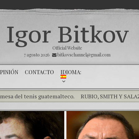
Igor Bitkov
Official Website
7 agosto 2026
bitkovschannel@gmail.com
PINIÓN
CONTACTO
IDIOMA:
l tenis guatemalteco.
RUBIO, SMITH Y SALAZAR EX
mpiendo el silencio de los inocentes .
THE MAGNITSKY 
ómo el banco mafioso de Putin sigue alterando nuestro
Día de la Victoria
Con esta injusticia todos corren rie