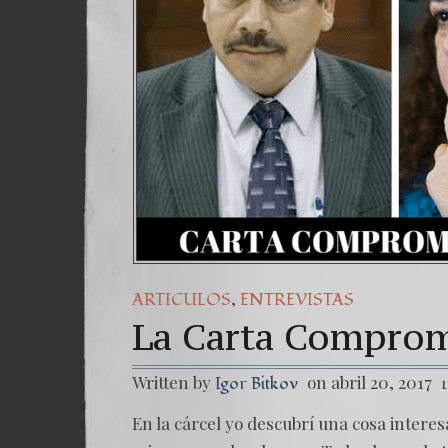
Un
7.
,
ARTICULOS
ENTREVISTAS
La Carta Comprom
Written by
on abril 20, 2017
Igor Bitkov
En la cárcel yo descubrí una cosa interesa