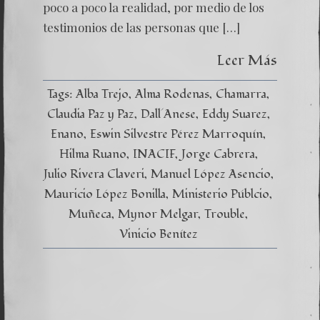
poco a poco la realidad, por medio de los
testimonios de las personas que […]
Leer Más
Tags:
Alba Trejo
Alma Rodenas
Chamarra
Claudia Paz y Paz
Dall´Anese
Eddy Suarez
Enano
Eswin Silvestre Pérez Marroquín
Hilma Ruano
INACIF
Jorge Cabrera
Julio Rivera Claveri
Manuel López Asencio
Mauricio López Bonilla
Ministerio Públcio
Muñeca
Mynor Melgar
Trouble
Vinicio Benítez