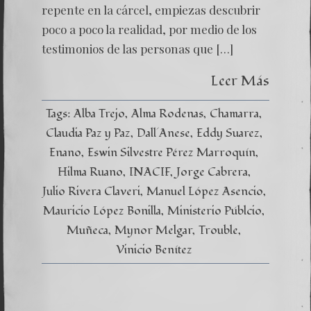
repente en la cárcel, empiezas descubrir
poco a poco la realidad, por medio de los
testimonios de las personas que […]
Leer Más
Tags:
Alba Trejo
Alma Rodenas
Chamarra
Claudia Paz y Paz
Dall´Anese
Eddy Suarez
Enano
Eswin Silvestre Pérez Marroquín
Hilma Ruano
INACIF
Jorge Cabrera
Julio Rivera Claveri
Manuel López Asencio
Mauricio López Bonilla
Ministerio Públcio
Muñeca
Mynor Melgar
Trouble
Vinicio Benítez