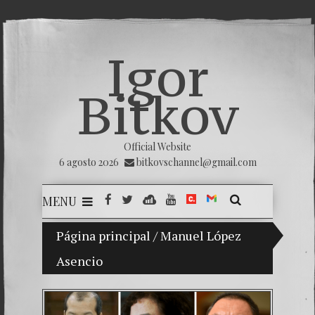
Igor
Bitkov
Official Website
6 agosto 2026
bitkovschannel@gmail.com
MENU
Página principal
Mi hijo Vladimir Bitkov, una promesa del
/
Manuel López
Asencio
Rompien
¿Cómo e
El Día 