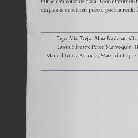
miras con color de rosa. Todo el mundo t
empiezas descubrir poco a poco la realid
Tags:
Alba Trejo
Alma Rodenas
Cha
Eswin Silvestre Pérez Marroquín
H
Manuel López Asencio
Mauricio López 