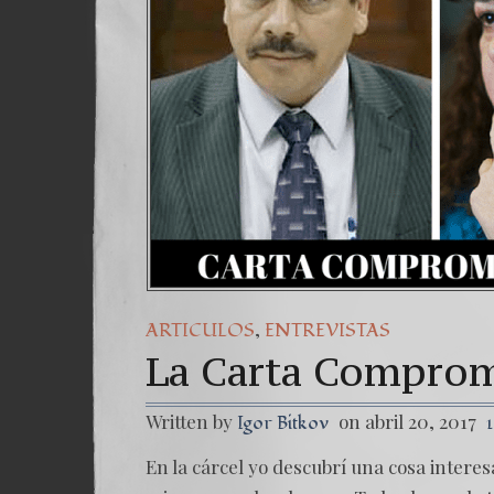
Una
7. 
,
ARTICULOS
ENTREVISTAS
La Carta Comprom
Written by
on abril 20, 2017
Igor Bitkov
En la cárcel yo descubrí una cosa interesa