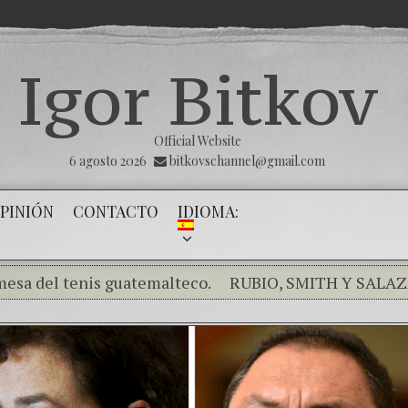
Igor Bitkov
Official Website
6 agosto 2026
bitkovschannel@gmail.com
PINIÓN
CONTACTO
IDIOMA:
l tenis guatemalteco.
RUBIO, SMITH Y SALAZAR EXP
piendo el silencio de los inocentes .
THE MAGNITSKY A
mo el banco mafioso de Putin sigue alterando nuestro 
ía de la Victoria
Con esta injusticia todos corren ries