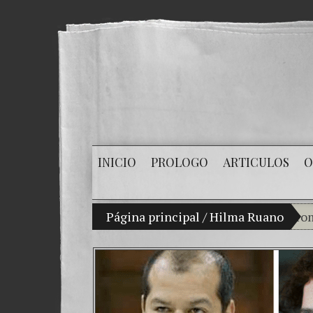
INICIO
PROLOGO
ARTICULOS
O
Mi hijo Vladimir Bitkov, una promesa de
Página principal
/
Hilma Ruano
Rom
¿Có
El D