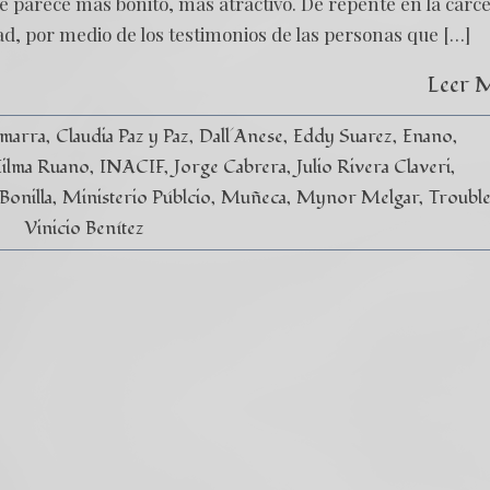
e parece más bonito, más atractivo. De repente en la cárce
ad, por medio de los testimonios de las personas que […]
Leer 
marra
Claudia Paz y Paz
Dall´Anese
Eddy Suarez
Enano
ilma Ruano
INACIF
Jorge Cabrera
Julio Rivera Claveri
Bonilla
Ministerio Públcio
Muñeca
Mynor Melgar
Troubl
Vinicio Benítez