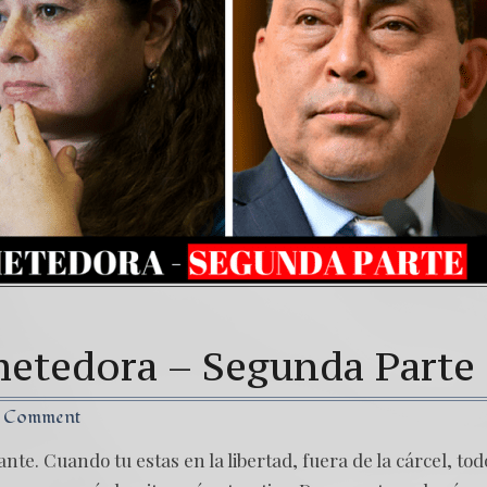
 señal de tiempos peligrosos – Caso Bitkov por Paul Go
NUESTRA LUCHA CONTRA DICTADURA MÁS CORRUPTA 
etedora – Segunda Parte
1 Comment
nte. Cuando tu estas en la libertad, fuera de la cárcel, tod